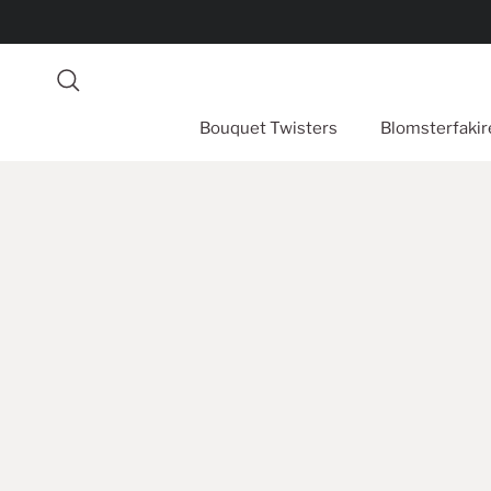
Hopp til innhold
Søk
Bouquet Twisters
Blomsterfakir