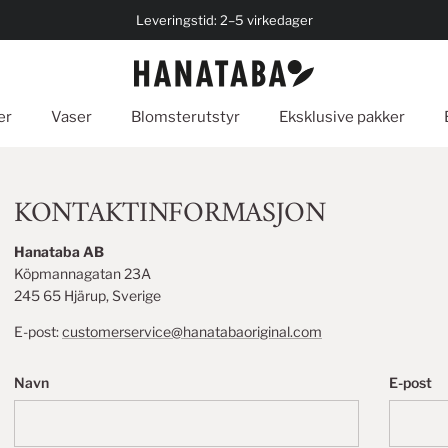
Leveringstid: 2–5 virkedager
er
Vaser
Blomsterutstyr
Eksklusive pakker
KONTAKTINFORMASJON
Hanataba AB
Köpmannagatan 23A
245 65 Hjärup, Sverige
E-post:
customerservice@hanatabaoriginal.com
Navn
E-post