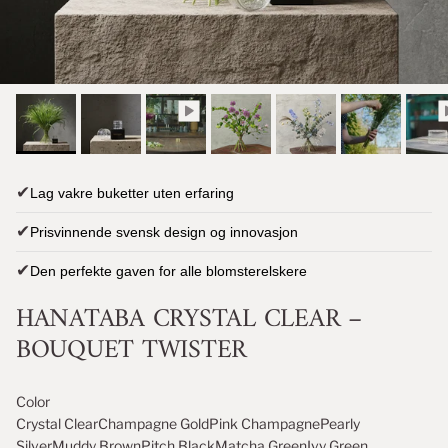
✔
Lag vakre buketter uten erfaring
✔
Prisvinnende svensk design og innovasjon
✔
Den perfekte gaven for alle blomsterelskere
HANATABA CRYSTAL CLEAR –
BOUQUET TWISTER
Color
Crystal Clear
Champagne Gold
Pink Champagne
Pearly
Silver
Muddy Brown
Pitch Black
Matcha Green
Ivy Green