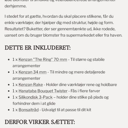
derhjemme.
I stedet for at gætte, hvordan du skal placere stilkene, får du
enkle værktøjer, der hjælper dig med struktur, højde og form.
Resultatet? Buketter, der ser gennemtænkte ud, ikke rodede,
uanset om du bruger blomster fra supermarkedet eller fra haven.
DETTE ER INKLUDERET:
1 x
Kenzan "The Ring" 70 mm
- Til større og stabile
arrangementer
1 x
Kenzan 34 mm
- Til mindre og mere detaljerede
arrangementer
1 x
Kenzan Rake
- Holder dine værktøjer rene og holdbare
1 x
Hanataba Bouquet Twister
- Fås i flere farver
1 x
Silikondisk 3-Pack
– holder dine stilke på plads og
forhindrer dem i at glide
1 x
Bonsaitråd
- Udvalgt til at passe til dit kit
DERFOR VIRKER SÆTTET: