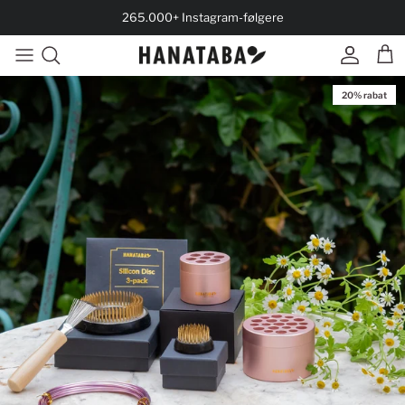
Spring til indhold
265.000+ Instagram-følgere
Konto
Kur
20% rabat