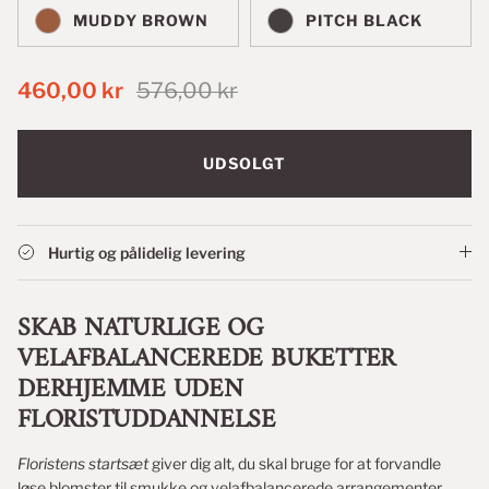
MUDDY BROWN
PITCH BLACK
460,00 kr
576,00 kr
UDSOLGT
Hurtig og pålidelig levering
SKAB NATURLIGE OG
VELAFBALANCEREDE BUKETTER
DERHJEMME UDEN
FLORISTUDDANNELSE
Floristens startsæt
giver dig alt, du skal bruge for at forvandle
løse blomster til smukke og velafbalancerede arrangementer