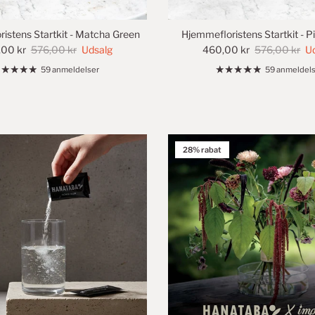
istens Startkit - Matcha Green
Hjemmefloristens Startkit - P
00 kr
576,00 kr
Udsalg
460,00 kr
576,00 kr
U
59 anmeldelser
59 anmeldels
28% rabat