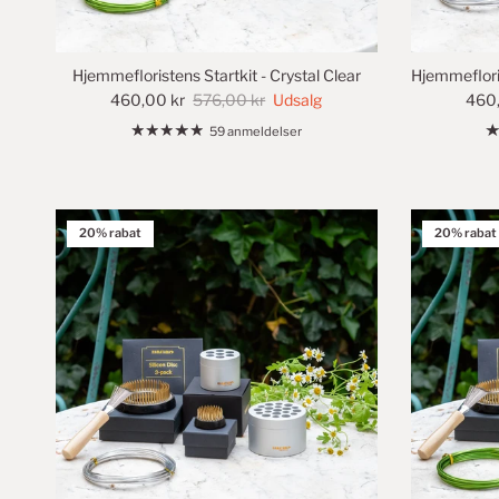
Hjemmefloristens Startkit - Crystal Clear
Hjemmeflori
460,00 kr
576,00 kr
Udsalg
460,
59 anmeldelser
20% rabat
20% rabat