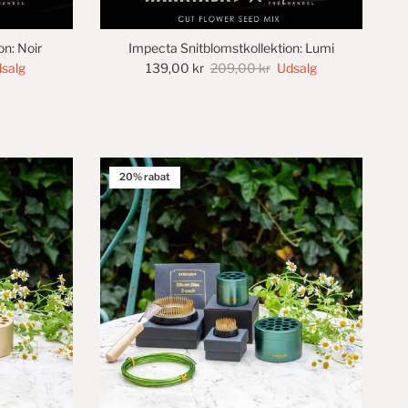
on: Noir
Impecta Snitblomstkollektion: Lumi
salg
139,00 kr
209,00 kr
Udsalg
20% rabat