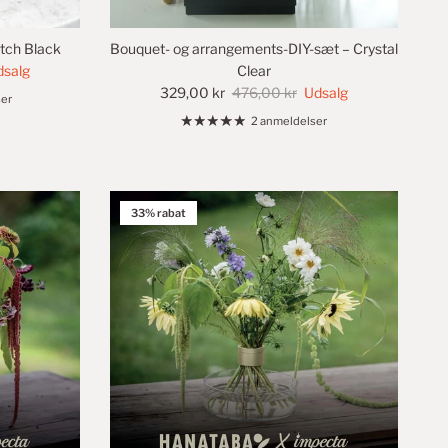
itch Black
Bouquet- og arrangements-DIY-sæt – Crystal
dsalg
Clear
329,00 kr
476,00 kr
Udsalg
er
2 anmeldelser
33% rabat