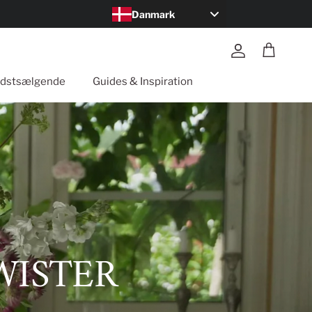
Danmark
Konto
Kurv
dst­sælgende
Guides & Inspiration
WISTER