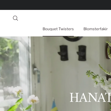
Spring til indhold
Søg
Bouquet Twisters
Blomsterfakir
HANAT