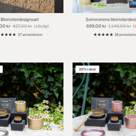
Blomsterdesignsæt
Sommerens blomsterdesi
00 kr
427,00 kr
Udsolgt
699,00 kr
1.148,00 kr
U
37 anmeldelser
18 anmeldels
20% rabat