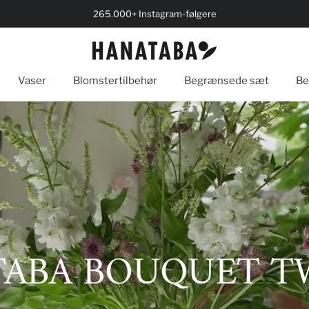
265.000+ Instagram-følgere
Vaser
Blomster­tilbehør
Begrænsede sæt
Be
ABA BOUQUET T