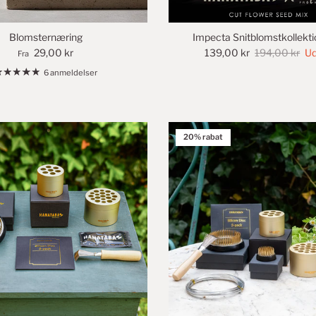
Blomsternæring
Impecta Snitblomstkollekti
29,00 kr
139,00 kr
194,00 kr
Ud
Fra
6 anmeldelser
20% rabat