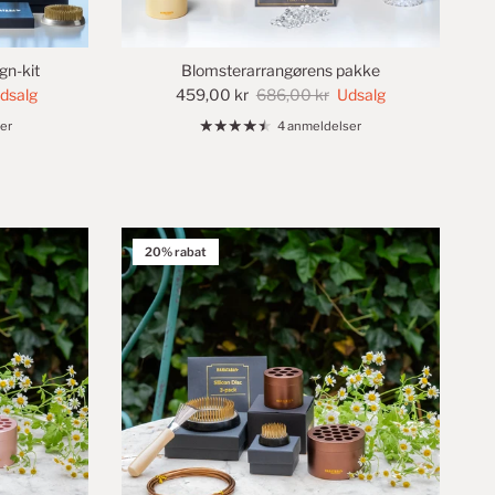
gn-kit
Blomsterarrangørens pakke
dsalg
459,00 kr
686,00 kr
Udsalg
er
4 anmeldelser
20% rabat