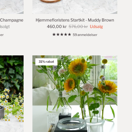
nk Champagne
Hjemmefloristens Startkit - Muddy Brown
solgt
460,00 kr
576,00 kr
Udsalg
er
59 anmeldelser
31% rabat