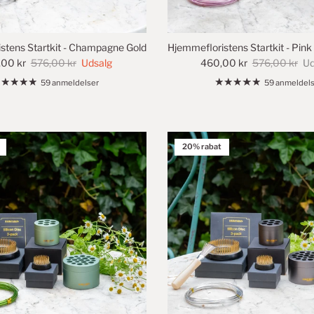
stens Startkit - Champagne Gold
Hjemmefloristens Startkit - Pi
00 kr
576,00 kr
Udsalg
460,00 kr
576,00 kr
Ud
59 anmeldelser
59 anmeldels
20% rabat