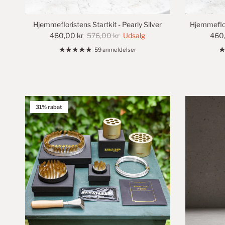
Hjemmefloristens Startkit - Pearly Silver
Hjemmeflor
460,00 kr
576,00 kr
Udsalg
460,
59 anmeldelser
31% rabat