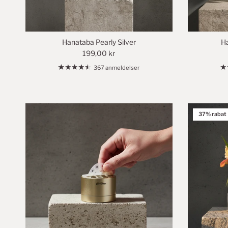
Hanataba Pearly Silver
H
199,00 kr
367 anmeldelser
37% rabat