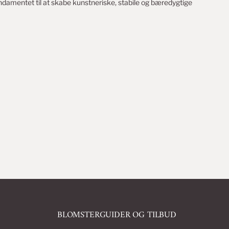
ndamentet til at skabe kunstneriske, stabile og bæredygtige
BLOMSTER­GUIDER OG TILBUD