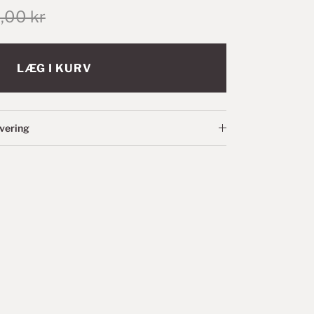
,00 kr
LÆG I KURV
evering