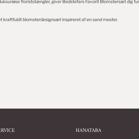
uksuriøse floriststængler, giver Bedstefars Favorit Blomstersæt dig fu
t kraftfuldt blomsterdesignsæt inspireret af en sand mester.
RVICE
HANATABA