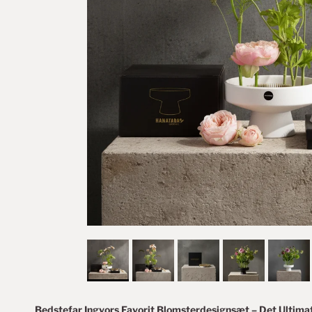
Bedstefar Ingvors Favorit Blomsterdesignsæt – Det Ultimat