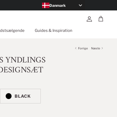
Danmark
Konto
Kurv
dst­sælgende
Guides & Inspiration
Forrige
Næste
S YNDLINGS
DESIGNSÆT
BLACK