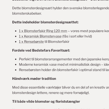
Dette blomsterdesignsæt hylder den svenske blomsterlegende 
blomsterskabelser.
Dette indeholder blomsterdesignsættet:
1 x Blomsterfakir Ring 120 mm
– vores mest populære ken
1 x Keramisk Blomstervase
(fås i sort eller hvid)
1 x Rensebørste
til Blomsterfakir
Fordele ved Bedstefars Favoritsæt:
Perfekt til blomsterarrangementer med den japanske ken
Moderne keramisk vase med et minimalistisk design – idee
Rensebørsten holder din blomsterfakir i optimal stand til l
Håndværk møder tradition
Med disse essentielle værktøjer bliver du en del af en kreativ 
blomsterdesign lettere, renere og mere fornøjeligt.
Til både vilde blomster og floriststængler