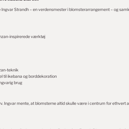
Ingvar Strandh – en verdensmester i blomsterarrangement – og samler
zan-inspirerede værktøj
zan-teknik
l til ikebana og borddekoration
angvarig brug
arv. Ingvar mente, at blomsterne altid skulle være i centrum for ethver