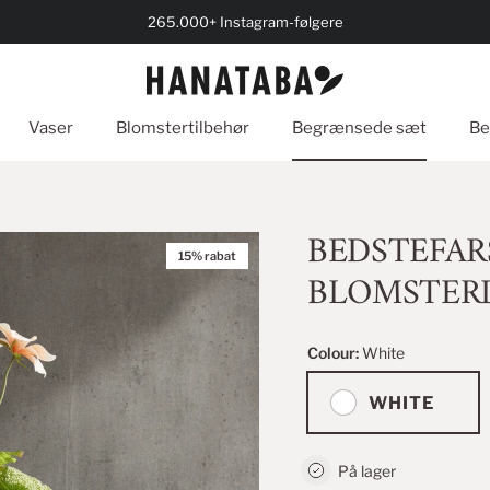
265.000+ Instagram-følgere
Vaser
Blomster­tilbehør
Begrænsede sæt
Be
BEDSTEFAR
15% rabat
BLOMSTER
Colour:
White
WHITE
På lager