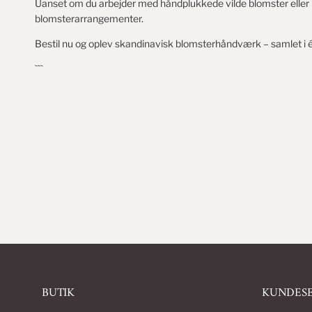
Uanset om du arbejder med håndplukkede vilde blomster eller l
blomsterarrangementer.
Bestil nu og oplev skandinavisk blomsterhåndværk – samlet i é
```
BUTIK
KUNDESE