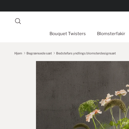
Spring til indhold
Søg
Bouquet Twisters
Blomsterfakir
Hjem
Begrænsede sæt
Bedstefars yndlings blomsterdesignsæt