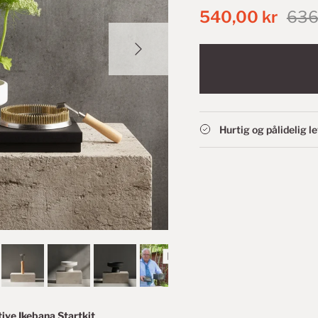
540,00 kr
636
NÆSTE
Hurtig og pålidelig l
ive Ikebana Startkit