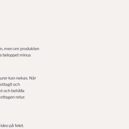
den, men om produkten
ela beloppet minus
turer kan nekas. När
mottagit och
kt och behålla
ottagen retur.
ideo på felet.