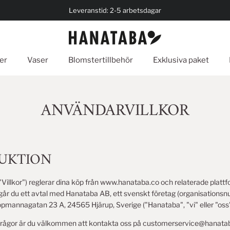
Leveranstid: 2-5 arbetsdagar
er
Vaser
Blomstertillbehör
Exklusiva paket
ANVÄNDARVILLKOR
DUKTION
("Villkor") reglerar dina köp från www.hanataba.co och relaterade platt
går du ett avtal med Hanataba AB, ett svenskt företag (organisatio
mannagatan 23 A, 24565 Hjärup, Sverige ("Hanataba", "vi" eller "oss"
frågor är du välkommen att kontakta oss på customerservice@hanatab