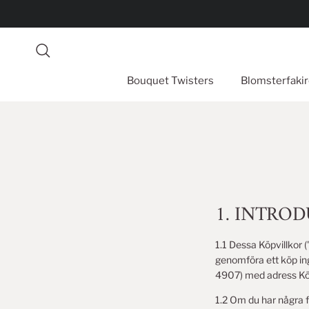
Gå till innehåll
Sök
Bouquet Twisters
Blomsterfakir
1. INTRO
1.1 Dessa Köpvillkor 
genomföra ett köp in
4907) med adress Köp
1.2 Om du har några 