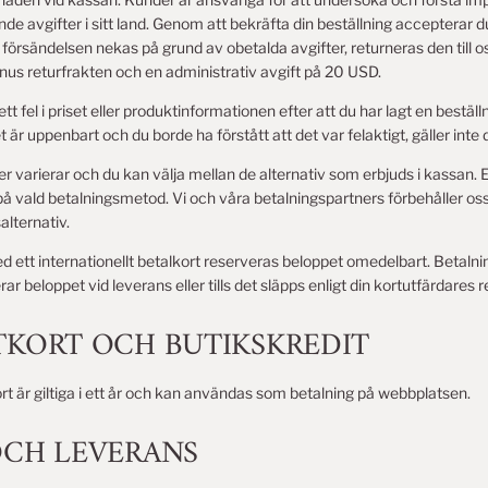
e avgifter i sitt land. Genom att bekräfta din beställning accepterar du
örsändelsen nekas på grund av obetalda avgifter, returneras den till o
nus returfrakten och en administrativ avgift på 20 USD.
t fel i priset eller produktinformationen efter att du har lagt en bestäl
 är uppenbart och du borde ha förstått att det var felaktigt, gäller inte 
 varierar och du kan välja mellan de alternativ som erbjuds i kassan. 
 vald betalningsmetod. Vi och våra betalningspartners förbehåller oss
alternativ.
 ett internationellt betalkort reserveras beloppet omedelbart. Betalning
erar beloppet vid leverans eller tills det släpps enligt din kortutfärdares r
NTKORT OCH BUTIKSKREDIT
 är giltiga i ett år och kan användas som betalning på webbplatsen.
 OCH LEVERANS