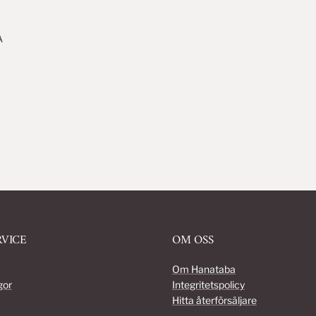
A
VICE
OM OSS
Om Hanataba
gor
Integritetspolicy
Hitta återförsäljare