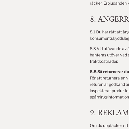
räcker. Erbjudanden 
8. ÅNGER
8.1 Du har rätt att å
konsumentskyddslag
8.3 Vid utövande av 
hanteras utöver vad s
fraktkostnader.
8.5 Så returnerar du
För att returnera en 
returen är godkänd an
inspekterat produkte
spårningsinformatione
9. REKLA
Om du upptäcker ett fe