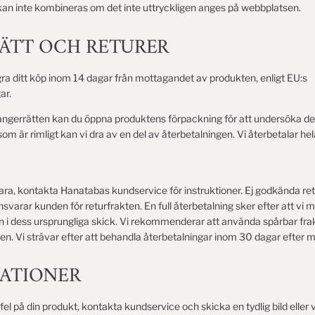
kan inte kombineras om det inte uttryckligen anges på webbplatsen.
RÄTT OCH RETURER
ngra ditt köp inom 14 dagar från mottagandet av produkten, enligt EU:s
ar.
ångerrätten kan du öppna produktens förpackning för att undersöka 
om är rimligt kan vi dra av en del av återbetalningen. Vi återbetalar h
vara, kontakta Hanatabas kundservice för instruktioner. Ej godkända re
svarar kunden för returfrakten. En full återbetalning sker efter att vi 
n i dess ursprungliga skick. Vi rekommenderar att använda spårbar fra
n. Vi strävar efter att behandla återbetalningar inom 30 dagar efter m
MATIONER
l på din produkt, kontakta kundservice och skicka en tydlig bild eller v