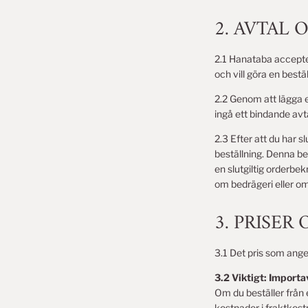
2. AVTAL
2.1 Hanataba accepter
och vill göra en best
2.2 Genom att lägga e
ingå ett bindande avt
2.3 Efter att du har s
beställning. Denna be
en slutgiltig orderbek
om bedrägeri eller om 
3. PRISER
3.1 Det pris som anges 
3.2 Viktigt: Importa
Om du beställer från 
kostnader i fraktkost