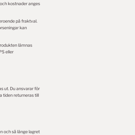
iv och kostnader anges
eroende på fraktval.
örseningar kan
 produkten lämnas
PS eller
s ut. Du ansvarar för
tiden returneras till
n och så länge lagret