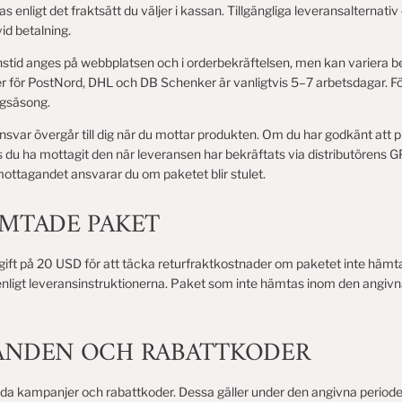
s enligt det fraktsätt du väljer i kassan. Tillgängliga leveransalternat
id betalning.
nstid anges på webbplatsen och i orderbekräftelsen, men kan variera b
r för PostNord, DHL och DB Schenker är vanligtvis 5–7 arbetsdagar. F
gsäsong.
nsvar övergår till dig när du mottar produkten. Om du har godkänt att
s du ha mottagit den när leveransen har bekräftats via distributörens G
 mottagandet ansvarar du om paketet blir stulet.
ÄMTADE PAKET
gift på 20 USD för att täcka returfraktkostnader om paketet inte hämta
enligt leveransinstruktionerna. Paket som inte hämtas inom den angivna 
DANDEN OCH RABATTKODER
uda kampanjer och rabattkoder. Dessa gäller under den angivna periode