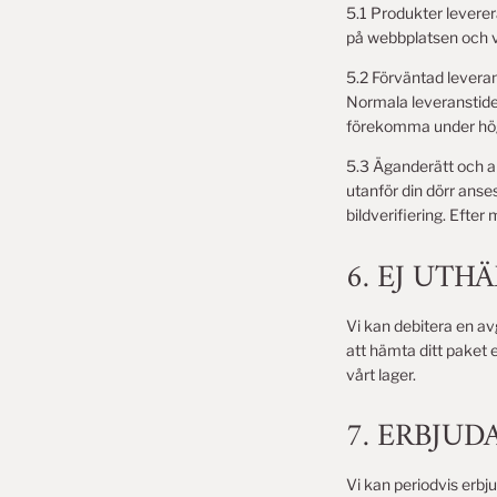
5.1 Produkter leverera
på webbplatsen och v
5.2 Förväntad levera
Normala leveranstide
förekomma under hö
5.3 Äganderätt och a
utanför din dörr anse
bildverifiering. Efter
6. EJ UTH
Vi kan debitera en av
att hämta ditt paket 
vårt lager.
7. ERBJU
Vi kan periodvis erbj