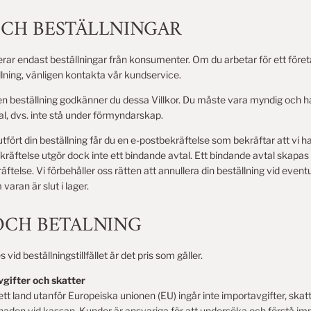
 OCH BESTÄLLNINGAR
ar endast beställningar från konsumenter. Om du arbetar för ett företag
ällning, vänligen kontakta vår kundservice.
n beställning godkänner du dessa Villkor. Du måste vara myndig och ha
al, dvs. inte stå under förmyndarskap.
lutfört din beställning får du en e-postbekräftelse som bekräftar att vi h
kräftelse utgör dock inte ett bindande avtal. Ett bindande avtal skapas f
räftelse. Vi förbehåller oss rätten att annullera din beställning vid event
varan är slut i lager.
 OCH BETALNING
vid beställningstillfället är det pris som gäller.
vgifter och skatter
ett land utanför Europeiska unionen (EU) ingår inte importavgifter, skatt
naden vid kassan. Kunder är ansvariga för att undersöka och förstå im