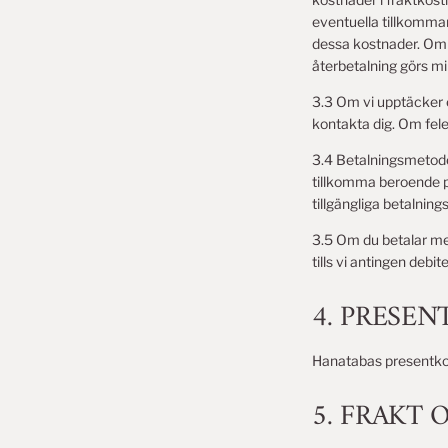
eventuella tillkommand
dessa kostnader. Om f
återbetalning görs mi
3.3 Om vi upptäcker et
kontakta dig. Om felet
3.4 Betalningsmetoder
tillkomma beroende på
tillgängliga betalnings
3.5 Om du betalar med
tills vi antingen debit
4. PRESE
Hanatabas presentkort
5. FRAKT