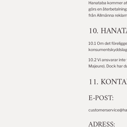
Hanataba kommer att 
görs en återbetalning.
från Allmänna rekla
10. HANA
10.1 Om det föreligger
konsumentskyddslagen
10.2 Vi ansvarar inte
Majeure). Dock har du
11. KONT
E-POST:
customerservice@ha
ADRESS: