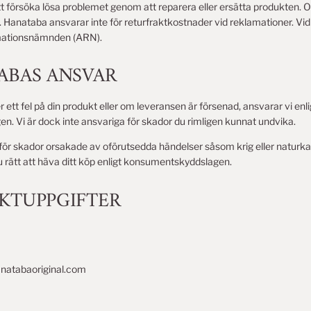
försöka lösa problemet genom att reparera eller ersätta produkten. Om
 Hanataba ansvarar inte för returfraktkostnader vid reklamationer. Vid tv
mationsnämnden (ARN).
TABAS ANSVAR
 ett fel på din produkt eller om leveransen är försenad, ansvarar vi enli
. Vi är dock inte ansvariga för skador du rimligen kunnat undvika.
 för skador orsakade av oförutsedda händelser såsom krig eller naturka
 rätt att häva ditt köp enligt konsumentskyddslagen.
AKTUPPGIFTER
natabaoriginal.com