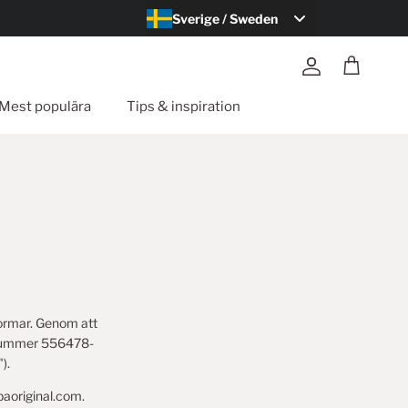
Sverige / Sweden
Konto
Kundvagn
Mest populära
Tips & inspiration
formar. Genom att
nsnummer 556478-
).
aoriginal.com.