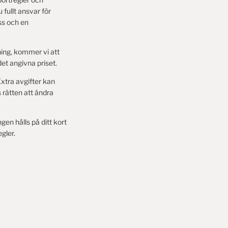
 fullt ansvar för
ss och en
lning, kommer vi att
det angivna priset.
Extra avgifter kan
 rätten att ändra
en hålls på ditt kort
egler.