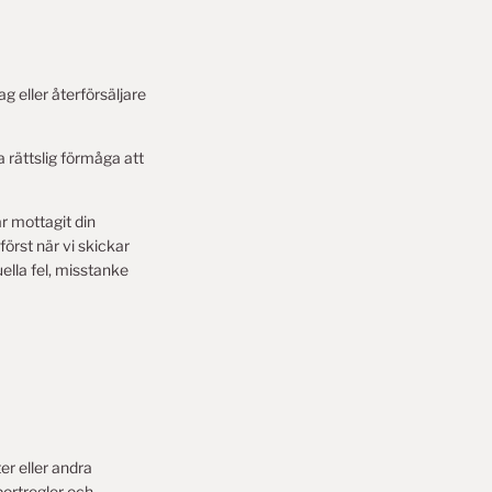
 eller återförsäljare
 rättslig förmåga att
ar mottagit din
örst när vi skickar
uella fel, misstanke
er eller andra
portregler och